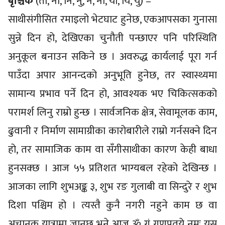
बृश्चिक
(तो, ना, नि, नु, ने, नो, या, यि, यु) –
साथीसंगीसित रमाइलो भेटघाट हुनेछ, एकआपसका गुनासा
सुन्ने दिन हो, देखिएका चुनौती पन्छाएर पनि परिस्थिति
अनुकूल बनाउन सकिने छ । अवरुद्ध कार्यलाई पूरा गर्न
पाउँदा अपार आनन्दको अनुभूति हुनेछ, तर स्वास्थ्यमा
सामान्य प्रभाव पर्ने दिन हो, आवश्यक भए चिकित्सकको
परामर्श लिनु राम्रो हुन्छ । सार्वजनिक क्षेत्र, सेवामूलक काम,
ढुवानी र निर्माण सामाग्रीका कारोबारीले राम्रो गर्नसक्ने दिन
हो, तर सामाजिक काम वा सँगीसाथीका कारण केही बाधा
हुनसक्छ । आज ५५ प्रतिशत भाग्यबल रहेको देखिन्छ ।
आजका लागि शुभअङ्क ३, शुभ रङ गुलाबी वा सिन्दुरे र शुभ
दिशा पश्चिम हो । त्यस्तै कुनै नगरी नहुने काम छ वा
अचानक यात्रामा जानुछ भने आज ॐ गं गणपतये नमः यस