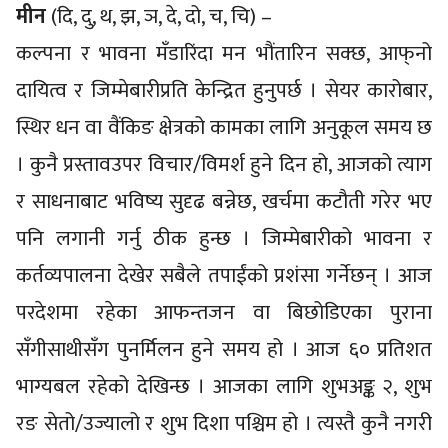
मीन
(दि, दु, थ, झ, ञ, दे, दो, च, चि) –
कल्पना र भावना मँडारिंदा मन भौंतारिन सक्छ, आफ्‌नो
दायित्व र जिम्मेबारीप्रति केन्द्रित हुनुपर्छ । सेयर कारोबार,
स्थिर धन वा वैंकिङ क्षेत्रको कामका लागि अनुकूल समय छ
। कुनै प्रस्तावउपर विचार/विमर्श हुने दिन हो, आजको त्याग
र साधनाबाट भविष्य सुदृढ बन्नेछ, खर्चमा कटौती गरेर भए
पनि लगानी गर्नु ठीक हुन्छ । जिम्मेबारीको भावना र
कर्तव्यपालना देखेर सबैले तपाईंको प्रशंसा गर्नेछन् । आज
परदेशमा रहेका आफन्तजन वा बिछोडिएका पुराना
सँगीसाथीसँग पुनर्मिलन हुने समय हो । आज ६० प्रतिशत
भाग्यबल रहेको देखिन्छ । आजका लागि शुभअङ्क २, शुभ
रङ सेतो/उज्यालो र शुभ दिशा पश्चिम हो । त्यस्तै कुनै नगरी