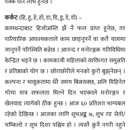
पक्कै पनि लाभ हुनेछ ।
कर्कट
(हि, हु, हे, हो, डा, डि, डु, डे, डो) –
कामधन्दाबाट हिजोअस्ति झैं नै फल प्राप्त हुनेछ, तर
पारिवारिक आवश्यकताले काम छाड्नुपर्ने वा कतै यात्रामा
जानुपर्ने परिस्थिति बन्नेछ । आनन्द र मनोरञ्जक गतिविधिमा
केन्द्रित भइने छ । कामकाजी महिलाको व्यक्तिगत समुन्नति
र प्रतिष्ठाको योग छ । छोराछोरीले मनको कुरो बुझ्‌नेछन् ।
कल्पना र भावुकतामा धेरै समय बित्नसक्छ, अलि मिहिनेत
गरेमा मात्र सफलता मिल्ने दिन भएकाले मनोरञ्जन र
खेलवाड त्यागेको ठीक हुन्छ । आज ६० प्रतिशत भाग्यबल
रहेको देखिन्छ । आजका लागि शुभअङ्क ७, शुभ रङ सेतो/
चम्किलो र शुभ दिशा पश्चिम हो । त्यस्तै कुनै नगरी नहुने