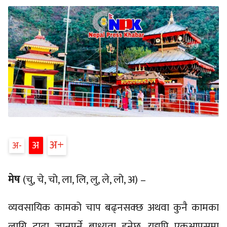
अ
अ
अ
मेष
(चु, चे, चो, ला, लि, लु, ले, लो, अ) –
व्यवसायिक कामको चाप बढ्नसक्छ अथवा कुनै कामका
लागि टाढा जानुपर्ने बाध्यता हुनेछ, यद्यपि एकआपसमा