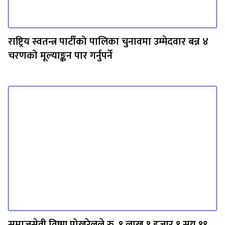
राष्ट्रिय स्वतन्त्र पार्टीको पालिका चुनावमा उम्मेदवार बन्न ४
चरणको मूल्याङ्कन पार गर्नुपर्ने
समाजसेवी विष्णु पोखरेलले रु. १ लाख १ हजार १ सय ११