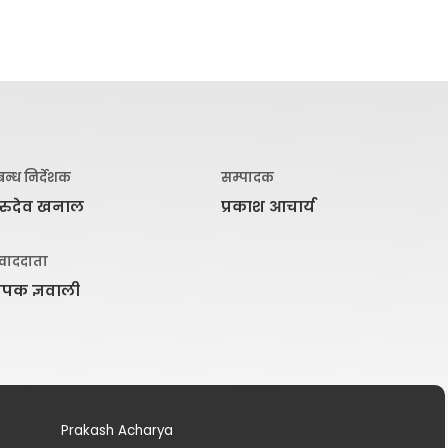
रबन्ध निर्देशक
सम्पादक
ुरुदेव खनाल
प्रकाश आचार्य
ंवाददाता
िपक ज्ञवाली
Prakash Acharya