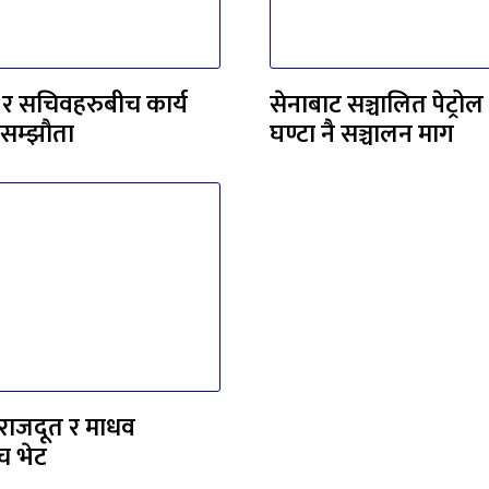
्री र सचिवहरुबीच कार्य
सेनाबाट सञ्चालित पेट्रोल 
 सम्झौता
घण्टा नै सञ्चालन माग
राजदूत र माधव
च भेट