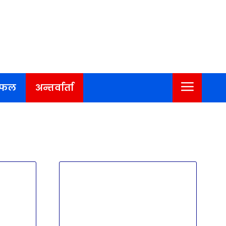
िफल
अन्तर्वार्ता