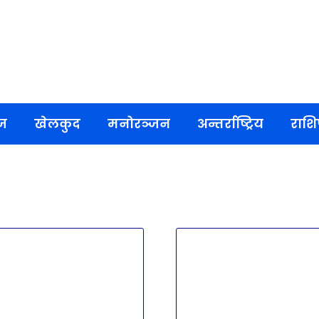
ज
खेलकुद
मनोरञ्जन
अन्तर्राष्ट्रिय
राश