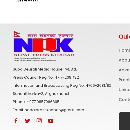
Qui
Hom
Abou
Supa Deurali Media House Pvt. Ltd.
Adve
Press Council Reg No: 4717-2081/82
Preet
Information and Broadcasting Reg No: 4706-2081/82
Unico
Sandhikharka-2, Arghakhanchi
Cont
Phone: +977 9857066895
Email: nepalpresskhabar@gmail.com