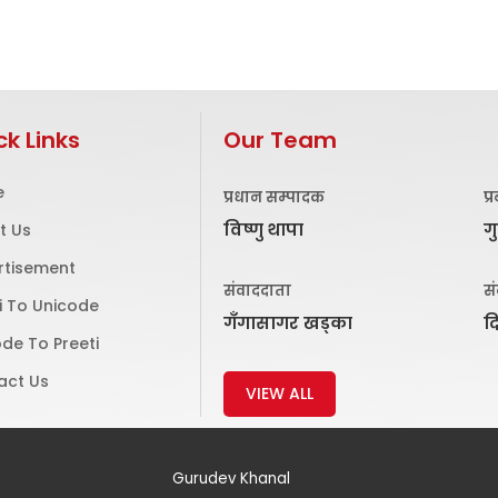
ck Links
Our Team
e
प्रधान सम्पादक
प्
विष्णु थापा
ग
t Us
rtisement
संवाददाता
स
i To Unicode
गँगासागर खड्का
द
de To Preeti
act Us
VIEW ALL
Gurudev Khanal