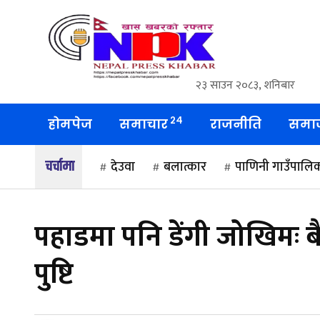
२३ साउन २०८३, शनिबार
२४
होमपेज
समाचार
राजनीति
समा
देउवा
बलात्कार
पाणिनी गाउँपालि
पहाडमा पनि डेंगी जोखिमः 
पुष्टि