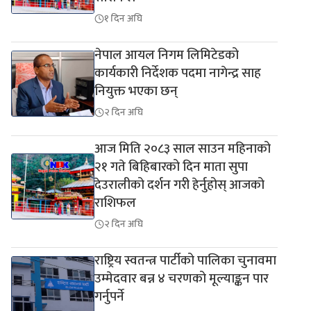
१ दिन अघि
नेपाल आयल निगम लिमिटेडको
कार्यकारी निर्देशक पदमा नागेन्द्र साह
नियुक्त भएका छन्
२ दिन अघि
आज मिति २०८३ साल साउन महिनाको
२१ गते बिहिबारको दिन माता सुपा
देउरालीको दर्शन गरी हेर्नुहोस् आजको
राशिफल
२ दिन अघि
राष्ट्रिय स्वतन्त्र पार्टीको पालिका चुनावमा
उम्मेदवार बन्न ४ चरणको मूल्याङ्कन पार
गर्नुपर्ने