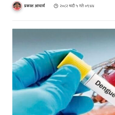
प्रकाश आचार्य
२०८२ भदौ ५ गते ०९:४४