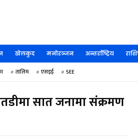
ज
खेलकुद
मनोरञ्जन
अन्तर्राष्ट्रिय
राश
का
तालिम
एसइई
SEE
बैतडीमा सात जनामा संक्रमण