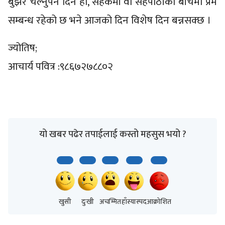
बुझेर चल्नुपर्ने दिन हो, सहकर्मी वा सहपाठीका बीचमा प्रेम
सम्बन्ध रहेको छ भने आजको दिन विशेष दिन बन्नसक्छ ।
ज्योतिष;
आचार्य पवित्र :९८६७२७८८०२
यो खबर पढेर तपाईलाई कस्तो महसुस भयो ?
खुसी
दुःखी
अचम्मित
हाँस्यास्पद
आक्रोशित