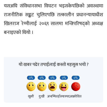
यसअघि संविधानसभा विघटन भइसकेपछिको अवस्थामा
राजनीतिक सङ्कट चुलिएपछि तत्कालीन प्रधानन्यायाधीश
खिलराज रेग्मीलाई २०६९ सालमा मन्त्रिपरिषद्को अध्यक्ष
बनाइएको थियो ।
यो खबर पढेर तपाईलाई कस्तो महसुस भयो ?
0%
0%
0%
0%
0%
खुसी
दुःखी
अचम्मित
हाँस्यास्पद
आक्रोशित