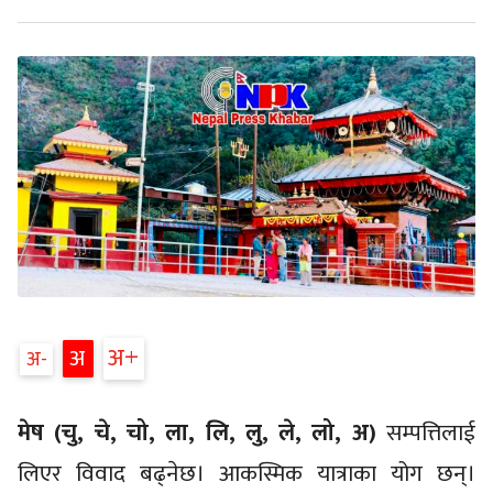
अ
अ
अ
मेष (चु, चे, चो, ला, लि, लु, ले, लो, अ)
सम्पत्तिलाई
लिएर विवाद बढ्नेछ। आकस्मिक यात्राका योग छन्।