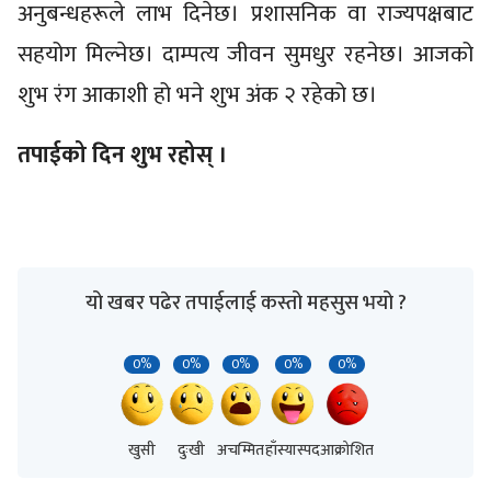
अनुबन्धहरूले लाभ दिनेछ। प्रशासनिक वा राज्यपक्षबाट
सहयोग मिल्नेछ। दाम्पत्य जीवन सुमधुर रहनेछ। आजको
शुभ रंग आकाशी हो भने शुभ अंक २ रहेको छ।
तपाईको दिन शुभ रहोस् ।
यो खबर पढेर तपाईलाई कस्तो महसुस भयो ?
0%
0%
0%
0%
0%
खुसी
दुःखी
अचम्मित
हाँस्यास्पद
आक्रोशित