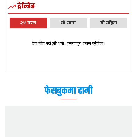
ट्रेन्डिङ
२४ घण्टा
यो साता
यो महिना
डेटा लोड गर्दा त्रुटि भयो। कृपया पुन: प्रयास गर्नुहोला।
फेसबुकमा हामी