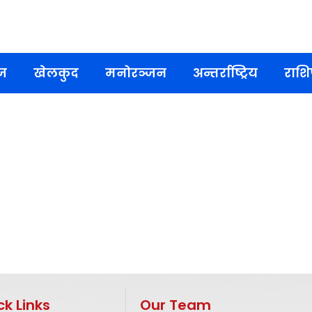
ज
खेलकुद
मनोरञ्जन
अन्तर्राष्ट्रिय
राश
ck Links
Our Team