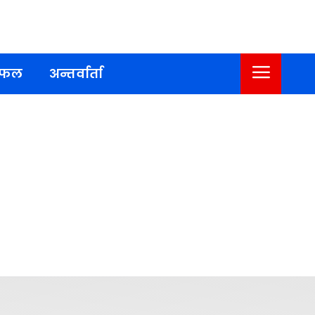
िफल
अन्तर्वार्ता