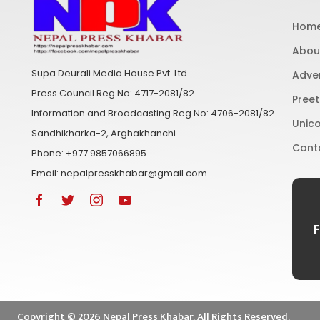
Hom
Abou
Supa Deurali Media House Pvt. Ltd.
Adve
Press Council Reg No: 4717-2081/82
Preet
Information and Broadcasting Reg No: 4706-2081/82
Unico
Sandhikharka-2, Arghakhanchi
Cont
Phone: +977 9857066895
Email: nepalpresskhabar@gmail.com
Copyright ©
2026
Nepal Press Khabar. All Rights Reserved.