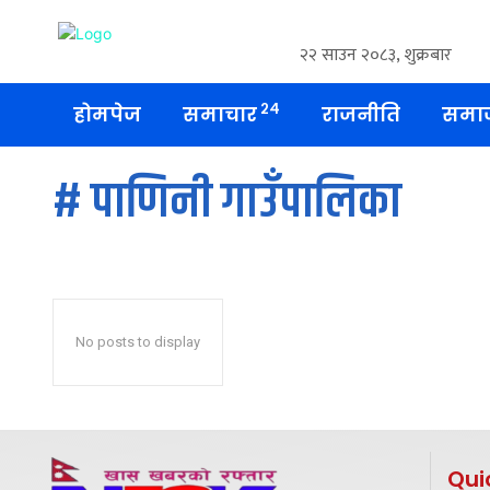
२२ साउन २०८३, शुक्रबार
२४
होमपेज
समाचार
राजनीति
समा
#
पाणिनी गाउँपालिका
No posts to display
Qui