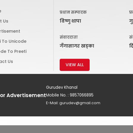
e
प्रधान सम्पादक
प्
विष्णु थापा
ग
t Us
rtisement
संवाददाता
स
i To Unicode
गँगासागर खड्का
द
de To Preeti
act Us
VIEW ALL
Gurudev Khanal
For Advertisement
Mobile No. : 9857066895
E-Mail: gurudev@gmail.com