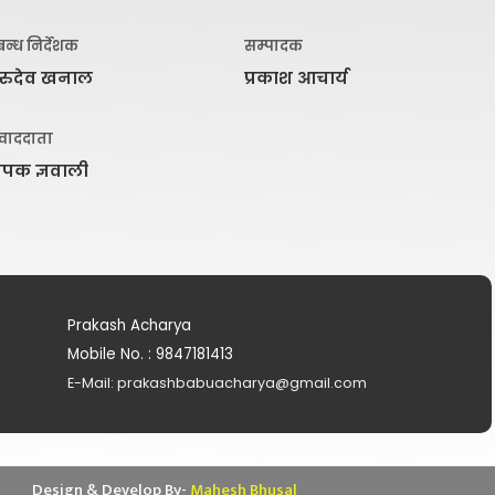
रबन्ध निर्देशक
सम्पादक
ुरुदेव खनाल
प्रकाश आचार्य
ंवाददाता
िपक ज्ञवाली
Prakash Acharya
Mobile No. : 9847181413
E-Mail: prakashbabuacharya@gmail.com
Design & Develop By-
Mahesh Bhusal